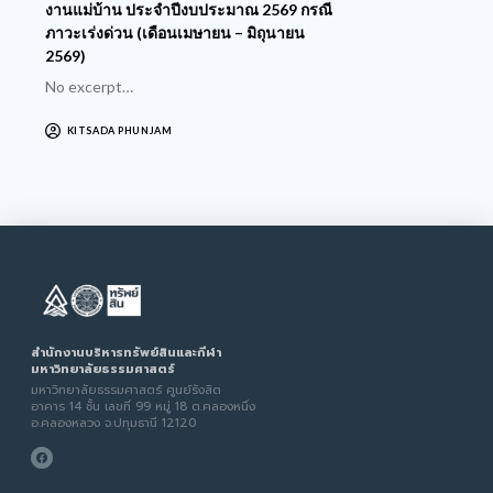
งานแม่บ้าน ประจำปีงบประมาณ 2569 กรณี
ภาวะเร่งด่วน (เดือนเมษายน – มิถุนายน
2569)
No excerpt…
KITSADA PHUNJAM
สำนักงานบริหารทรัพย์สินและกีฬา
มหาวิทยาลัยธรรมศาสตร์
มหาวิทยาลัยธรรมศาสตร์ ศูนย์รังสิต
อาคาร 14 ชั้น เลขที่ 99 หมู่ 18 ต.คลองหนึ่ง
อ.คลองหลวง จ.ปทุมธานี 12120