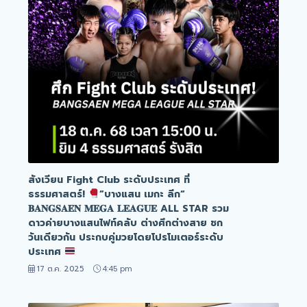
สังเวียน Fight Club ระดับประเทศ ที่
ธรรมศาสตร์!
”บางแสน เมกะ ลีก“
𝐁𝐀𝐍𝐆𝐒𝐀𝐄𝐍 𝐌𝐄𝐆𝐀 𝐋𝐄𝐀𝐆𝐔𝐄 ALL STAR รวม
ดาวค่ายบางแสนไฟท์คลับ ต่างศึกต่างสาย ชก
วันเดียวกัน ประกบคู่มวยโดยโปรโมเตอร์ระดับ
ประเทศ
17 ต.ค. 2025
4:45 pm