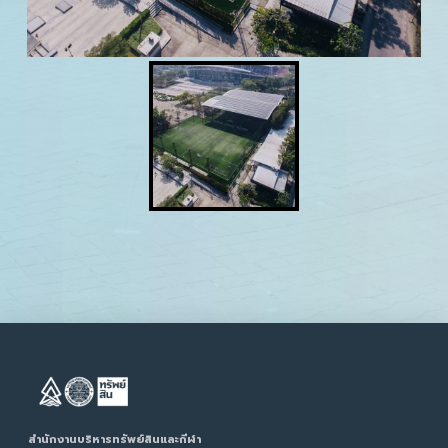
สำนักงานบริหารทรัพย์สินและกีฬา