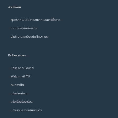
สำนักงาน
ศูนย์เทคโนโลยีสารสนเทศและการสื่อสาร
งานประชาสัมพันธ์ มธ.
สำนักงานทะเบียนนักศึกษา มธ.
E-Services
Lost and Found
Web mail TU
อินทราเน็ต
แจ้งย้ายห้อง
แจ้งเรื่องร้องเรียน
นโยบายความเป็นส่วนตัว