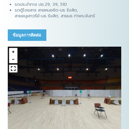
รถประจำทาง ปอ.29, 39, 510
รถตู้โดยสาร สายหมอชิต-มธ รังสิต,
สายอนุเสาวรีย์-มธ รังสิต, สายมธ ท่าพระจันทร์
ข้อมูลการติดต่อ