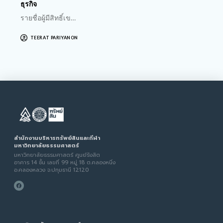
ธุรกิจ
รายชื่อผู้มีสิทธิ์เข…
TEERAT PARIYANON
สำนักงานบริหารทรัพย์สินและกีฬา
มหาวิทยาลัยธรรมศาสตร์
มหาวิทยาลัยธรรมศาสตร์ ศูนย์รังสิต
อาคาร 14 ชั้น เลขที่ 99 หมู่ 18 ต.คลองหนึ่ง
อ.คลองหลวง จ.ปทุมธานี 12120